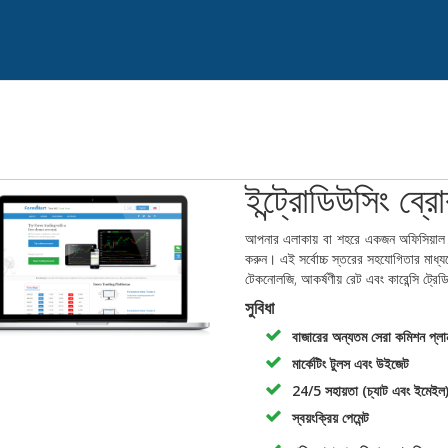
ইন্ট্রোডিউসিং ব্র
আপনার এলাকায় বা শহরে একজন অফিসিয়াল ফর
করুন। এই সর্বোচ্চ স্তরের সহযোগিতার মাধ্যম
টেকনোলজি, আকর্ষণীয় রেট এবং কারেন্সি ট্রে
সুবিধা
বাজারের অন্যতম সেরা কমিশন প্লা
মার্কেটিং টুলস এবং উইজেট
24/5 সহায়তা (চ্যাট এবং ইমেইল
স্বয়ংক্রিয় পেমেন্ট