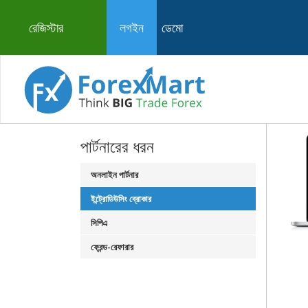
রেজিস্টার
লগইন
ডেমো
পার্টনারের ধরন
অনলাইন পার্টনার
ইন্ট্রোডিউসিং ব্রোকার
সিপিএ
ফ্রেন্ড-রেফারার