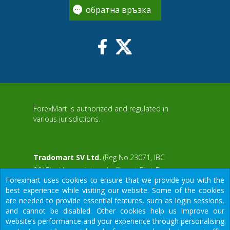
обратна връзка
ForexMart is authorized and regulated in
various jurisdictions.
Tradomart SV Ltd.
(Reg No.23071, IBC
2015) with a registered office at First Floor,
Forexmart uses cookies to ensure that we provide you with the
SVG Teachers Co-operative Credit Union
aWS
best experience while visiting our website. Some of the cookies
Limited Uptown Building, Corner of James
are needed to provide essential features, such as login sessions,
and Middle Street, Kingstown, Saint Vincent
and cannot be disabled. Other cookies help us improve our
and the Grenadines
website’s performance and your experience through personalising