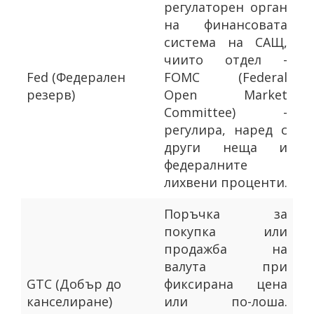
регулаторен орган
на финансовата
система на САЩ,
чиито отдел -
Fed (Федерален
FOMC (Federal
резерв)
Open Market
Committee) -
регулира, наред с
други неща и
федералните
лихвени проценти.
Поръчка за
покупка или
продажба на
валута при
GTC (Добър до
фиксирана цена
канселиране)
или по-лоша.