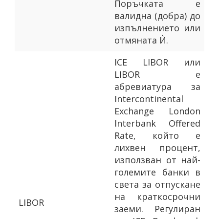
Поръчката е
валидна (добра) до
изпълнението или
отмяната Ѝ.
ICE LIBOR или
LIBOR е
абревиатура за
Intercontinental
Exchange London
Interbank Offered
Rate, който е
лихвен процент,
използван от най-
големите банки в
света за отпускане
на краткосрочни
LIBOR
заеми. Регулиран