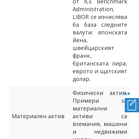
от ICE Benchmark
Administration,
LIBOR се изчислява
ба база следните
валути: японската
йена,
швейцарският
франк,
британската лира,
еврото и щатският
долар.
Физически актив.
Примери за
материални
Mатериален актив
активи са
вземания, машини
и недвижими