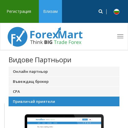
Регистрация
Влизам
Tog
navi
Видове Партньори
Онлайн партньор
Въвеждащ брокер
CPA
Привличай приятели