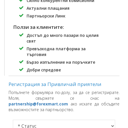
Силно конкурентни комисионни
Актуални плащания
Партньорски Линк
Ползи за клиентите:
Достъп до много пазари по целия
свят
Превъзходна платформа за
търговия
Бързо изпълнение на поръчките
Добри спредове
Регистрация за Привличай приятели
Попълнете формуляра по-долу, за да се регистрирате.
Моля, свържете се снас на
partnership@forexmart.com
ако искате да обсъдите
възможностите за партньорство.